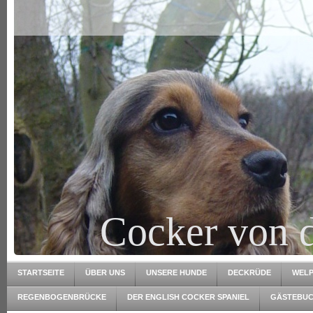
Cocker von 
STARTSEITE
ÜBER UNS
UNSERE HUNDE
DECKRÜDE
WELP
REGENBOGENBRÜCKE
DER ENGLISH COCKER SPANIEL
GÄSTEBU