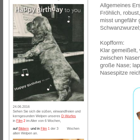
Allgemeines Ers
Fröhlich, robust
misst ungefähr 
Schwanzwurzel;
Kopfform:
Klar gemeißelt,
zwischen Nasens
große Nase; lap
Nasespitze rei
24.06.2016
Sehen Sie sich die süßen, einwandfreien und
kerngesunden Welpen unseres
D-Wurfes
in
Film
2
im Alter von 6 Wochen,
auf
Bildern
und
in
Film
1
der 3 Wochen
alten Welpen an.