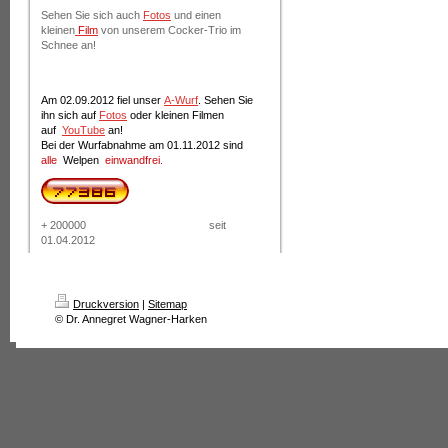
Sehen Sie sich auch
Fotos
und einen
kleinen
Film
von unserem Cocker-Trio im
Schnee an!
Am 02.09.2012 fiel unser
A-Wurf
. Sehen Sie
ihn sich auf
Fotos
oder kleinen Filmen
auf
YouTube
an!
Bei der Wurfabnahme am 01.11.2012 sind
alle
Welpen
einwandfrei.
+ 200000 seit
01.04.2012
Druckversion
|
Sitemap
© Dr. Annegret Wagner-Harken