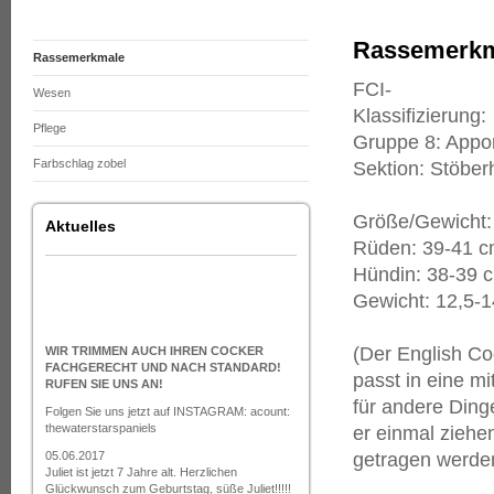
Rassemerk
Rassemerkmale
FCI-
Wesen
Kl
Pflege
Gruppe 8: Appor
Farbschlag zobel
Sektion: Stöbe
Größe/Gewicht:
Aktuelles
Rüden: 39-41 c
Hündin: 38-39 
Gewicht: 12,5-1
(Der English Co
WIR TRIMMEN AUCH IHREN COCKER
FACHGERECHT UND NACH STANDARD!
passt in eine m
RUFEN SIE UNS AN!
für andere Ding
Folgen Sie uns jetzt auf INSTAGRAM: acount:
thewaterstarspaniels
er einmal ziehen
05.06.2017
getragen werde
Juliet ist jetzt 7 Jahre alt. Herzlichen
Glückwunsch zum Geburtstag, süße Juliet!!!!!