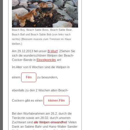
Beach Boy, Beach Sable Boss, Beach Sable Bear,
Beach Ball und Beach Sable Bob (von links nach
rechts) (Blossom musste zum Trimmen im Haus
bleiben.)
Am 29.12.2013 fiel unser
B-Wurf
: 2Sehen Sie
sich die wunderschönen Welpen der Beach-
Cocker-Bande in
Einzelporträts
an!
Im Alter von 6 Wochen sind die Welpen in
einem
Film
zu bewundern,
ebenfalls zu den 2 Wochen alten Beach-
Cockern gibt es einen
kleinen Film
.
Bei den Wurfabnahmen am 26.2. durch die
Tierärztin sowie am 28.02. durch unseren
Zuchtwart sind
alle Welpen einwandfrei
! Vielen
Dank an Sabine Bahr und Hans-Walter Sander