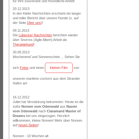
für Ihre souveräne und freundliche Arbeit!
20.12.2013
In den Kieler Nachrichten erscheint ein langer
und toller Bericht über unsere Hunde (s. auf
der Seite
Über uns
)!
09.11.2013
Die
Lübecker Nachrichten
berichten wieder
über Snorres (Agile Albert) Arbeit als
Therapiehund
!
30.09.2013
Wochenend´und Sonnenschein ... Sehen Sie
sich
Fotos
und einen
kleinen Film
von
unseren
maritime cockers
aus dem Strander
Hafen an!
16.12.2012
Juliet hat Verstärkung bekommen: Heute ist die
süße
Noreen vom Odenwald
aus
Naomi
vom Odenwald
nach
Claramand Master of
Dreams
bei uns eingezogen. Herzlich
willkommen, kleine Noreen! Mehr über Noreen
auf
neuen Seiten
!
Noreen - 10 Wochen alt