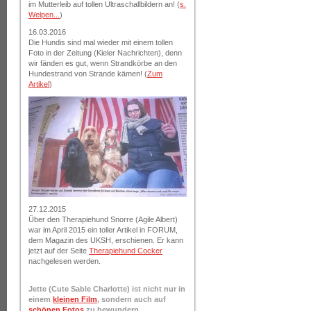
im Mutterleib auf tollen Ultraschallbildern an! (
s.
Welpen...
)
16.03.2016
Die Hundis sind mal wieder mit einem tollen
Foto in der Zeitung (Kieler Nachrichten), denn
wir fänden es gut, wenn Strandkörbe an den
Hundestrand von Strande kämen! (
Zum
Artikel
)
27.12.2015
Über den Therapiehund Snorre (Agile Albert)
war im April 2015 ein toller Artikel in FORUM,
dem Magazin des UKSH, erschienen. Er kann
jetzt auf der Seite
Therapiehund Cocker
nachgelesen werden.
Jette (Cute Sable Charlotte) ist nicht nur in
einem
kleinen Film
, sondern auch auf
schön
en Fotos
zu bewundern.