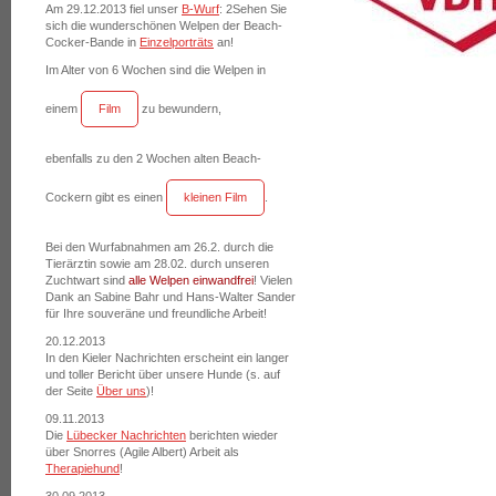
Am 29.12.2013 fiel unser
B-Wurf
: 2Sehen Sie
sich die wunderschönen Welpen der Beach-
Cocker-Bande in
Einzelporträts
an!
Im Alter von 6 Wochen sind die Welpen in
einem
Film
zu bewundern,
ebenfalls zu den 2 Wochen alten Beach-
Cockern gibt es einen
kleinen Film
.
Bei den Wurfabnahmen am 26.2. durch die
Tierärztin sowie am 28.02. durch unseren
Zuchtwart sind
alle Welpen einwandfrei
! Vielen
Dank an Sabine Bahr und Hans-Walter Sander
für Ihre souveräne und freundliche Arbeit!
20.12.2013
In den Kieler Nachrichten erscheint ein langer
und toller Bericht über unsere Hunde (s. auf
der Seite
Über uns
)!
09.11.2013
Die
Lübecker Nachrichten
berichten wieder
über Snorres (Agile Albert) Arbeit als
Therapiehund
!