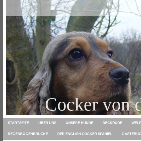
Cocker von 
STARTSEITE
ÜBER UNS
UNSERE HUNDE
DECKRÜDE
WELP
REGENBOGENBRÜCKE
DER ENGLISH COCKER SPANIEL
GÄSTEBU