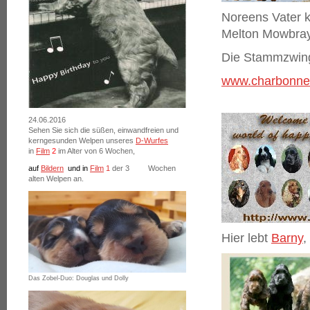
Noreens Vater 
Melton Mowbray
Die Stammzwing
www.charbonnel
24.06.2016
Sehen Sie sich die süßen, einwandfreien und
kerngesunden Welpen unseres
D-Wurfes
in
Film
2
im Alter von 6 Wochen,
auf
Bildern
und
in
Film
1
der 3 Wochen
alten Welpen an.
Hier lebt
Barny
,
Das Zobel-Duo: Douglas und Dolly