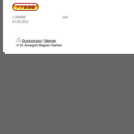
+ 200000 seit
01.04.2012
Druckversion
|
Sitemap
© Dr. Annegret Wagner-Harken