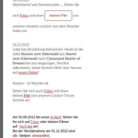
30.09.2013
Wochenend´und Sonnenschein ... Sehen Sie
sich
Fotos
und einen
kleinen Film
von
unseren
maritime cockers
aus dem Strander
Hafen an!
16.12.2012
Juliet hat Verstärkung bekommen: Heute ist die
süße
Noreen vom Odenwald
aus
Naomi
vom Odenwald
nach
Claramand Master of
Dreams
bei uns eingezogen. Herzlich
willkommen, kleine Noreen! Mehr über Noreen
auf
neuen Seiten
!
Noreen - 10 Wochen alt
Sehen Sie sich auch
Fotos
und einen
kleinen
Film
von unserem Cocker-Trio im
Schnee an!
Am 02.09.2012 fiel unser
A-Wurf
. Sehen Sie
ihn sich auf
Fotos
oder kleinen Filmen
auf
YouTube
an!
Bei der Wurfabnahme am 01.11.2012 sind
alle
Welpen
einwandfrei.