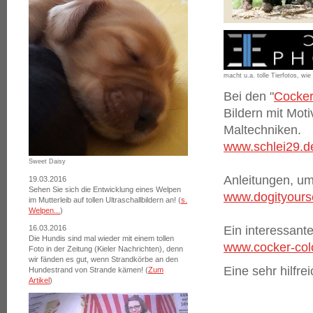
macht u.a. tolle Tierfotos, wie
Bei den "
Cocker
Bildern mit Mot
Maltechniken.
www.schlei29.d
Sweet Daisy
Anleitungen, um
19.03.2016
Sehen Sie sich die Entwicklung eines Welpen
www.dogityours
im Mutterleib auf tollen Ultraschallbildern an! (
s.
Welpen...
)
Ein interessant
16.03.2016
Die Hundis sind mal wieder mit einem tollen
www.cocker-col
Foto in der Zeitung (Kieler Nachrichten), denn
wir fänden es gut, wenn Strandkörbe an den
Eine sehr hilfr
Hundestrand von Strande kämen! (
Zum
Artikel
)