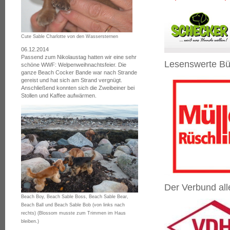
Cute Sable Charlotte von den Wassersternen
06.12.2014
Passend zum Nikolaustag hatten wir eine sehr
Lesenswerte Bü
schöne WWF: Welpenweihnachtsfeier. Die
ganze Beach Cocker Bande war nach Strande
gereist und hat sich am Strand vergnügt.
Anschließend konnten sich die Zweibeiner bei
Stollen und Kaffee aufwärmen.
Der Verbund al
Beach Boy, Beach Sable Boss, Beach Sable Bear,
Beach Ball und Beach Sable Bob (von links nach
rechts) (Blossom musste zum Trimmen im Haus
bleiben.)