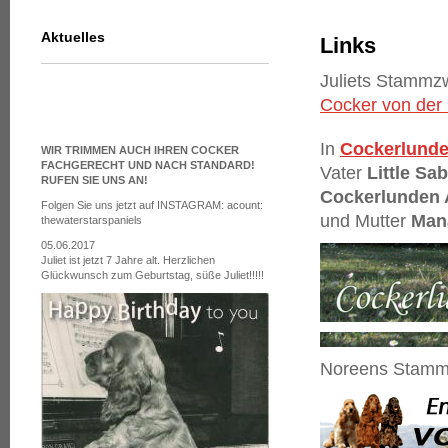
Aktuelles
Links
Juliets Stammz
Cocker von der
In
Cockerlund
WIR TRIMMEN AUCH IHREN COCKER
FACHGERECHT UND NACH STANDARD!
Vater
Little Sa
RUFEN SIE UNS AN!
Cockerlunden 
Folgen Sie uns jetzt auf INSTAGRAM: acount:
und Mutter
Man
thewaterstarspaniels
05.06.2017
Juliet ist jetzt 7 Jahre alt. Herzlichen
Glückwunsch zum Geburtstag, süße Juliet!!!!!
Noreens Stamm