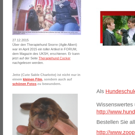
27.12.2015
Über den Therapiehund Snorre (Agile Albert)
war im April 2015 ein toller Artikel in FORUM,
dem Magazin des UKSH, erschienen. Er kann
jetzt auf der Seite
Therapiehund Cocker
nachgelesen werden.
Jette (Cute Sable Charlotte) ist nicht nur in
einem
kleinen Film
, sondern auch auf
schön
en Fotos
zu bewundern.
Als
Hundeschul
Wissenswertes ü
http://www.hun
Bestellen Sie al
http://www.zoop